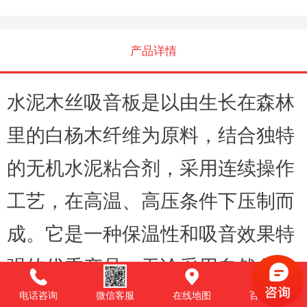
产品详情
水泥木丝吸音板是以由生长在森林
里的白杨木纤维为原料，结合独特
的无机水泥粘合剂，采用连续操作
工艺，在高温、高压条件下压制而
成。它是一种保温性和吸音效果特
强的优秀产品。无论采用自然色或
喷漆都能产生极好的效果
木丝板特
电话咨询
微信客服
在线地图
百度商桥