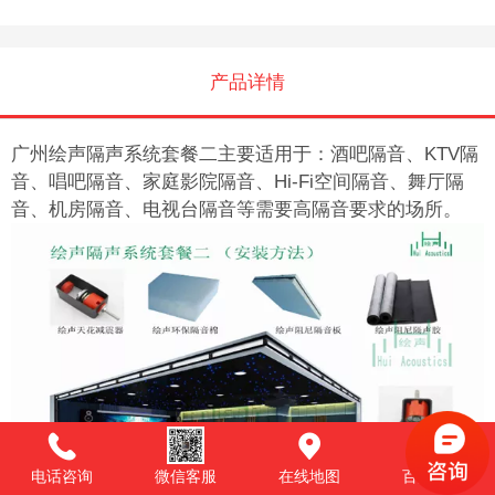
产品详情
广州绘声隔声系统套餐二主要适用于：酒吧隔音、KTV
隔
音、唱吧
隔音、家庭影院
隔音、Hi-Fi空间隔音、舞厅
隔
音、机房
隔音、电视台隔音等需要高隔音要求的场所。
电话咨询
微信客服
在线地图
百度商桥