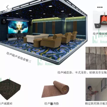
绘声隔声系统套餐二